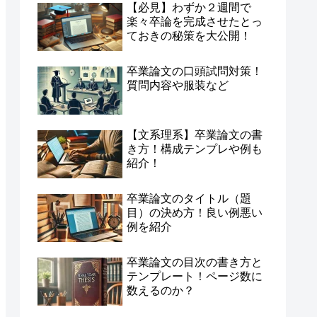
【必見】わずか２週間で
楽々卒論を完成させたとっ
ておきの秘策を大公開！
卒業論文の口頭試問対策！
質問内容や服装など
【文系理系】卒業論文の書
き方！構成テンプレや例も
紹介！
卒業論文のタイトル（題
目）の決め方！良い例悪い
例を紹介
卒業論文の目次の書き方と
テンプレート！ページ数に
数えるのか？